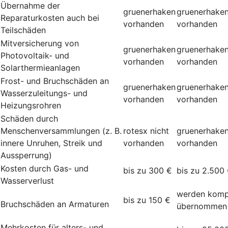
Übernahme der
gruenerhaken
gruenerhake
Reparaturkosten auch bei
vorhanden
vorhanden
Teilschäden
Mitversicherung von
gruenerhaken
gruenerhake
Photovoltaik- und
vorhanden
vorhanden
Solarthermieanlagen
Frost- und Bruchschäden an
gruenerhaken
gruenerhake
Wasserzuleitungs- und
vorhanden
vorhanden
Heizungsrohren
Schäden durch
Menschenversammlungen (z. B.
rotesx
nicht
gruenerhake
innere Unruhen, Streik und
vorhanden
vorhanden
Aussperrung)
Kosten durch Gas- und
bis zu 300 €
bis zu 2.500
Wasserverlust
werden komp
bis zu 150 €
Bruchschäden an Armaturen
übernommen
Mehrkosten für alters- und