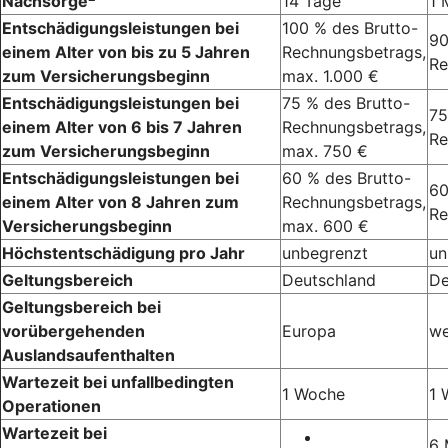
Nachsorge
14 Tage
1 
Entschädigungsleistungen bei
100 % des Brutto-
90
einem Alter von bis zu 5 Jahren
Rechnungsbetrags,
Re
zum Versicherungsbeginn
max. 1.000 €
Entschädigungsleistungen bei
75 % des Brutto-
75
einem Alter von 6 bis 7 Jahren
Rechnungsbetrags,
Re
zum Versicherungsbeginn
max. 750 €
Entschädigungsleistungen bei
60 % des Brutto-
60
einem Alter von 8 Jahren zum
Rechnungsbetrags,
Re
Versicherungsbeginn
max. 600 €
Höchstentschädigung pro Jahr
unbegrenzt
un
Geltungsbereich
Deutschland
De
Geltungsbereich bei
vorübergehenden
Europa
we
Auslandsaufenthalten
Wartezeit bei unfallbedingten
1 Woche
1 
Operationen
Wartezeit bei
6 