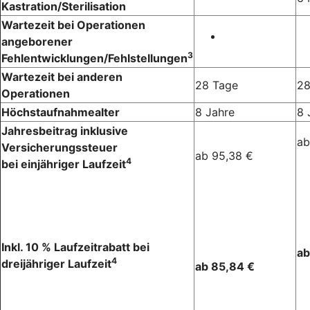
Kastration/Sterilisation
Wartezeit bei Operationen
angeborener
3
Fehlentwicklungen/Fehlstellungen
Wartezeit bei anderen
28 Tage
28
Operationen
Höchstaufnahmealter
8 Jahre
8 
Jahresbeitrag inklusive
ab
Versicherungssteuer
ab 95,38 €
4
bei einjähriger Laufzeit
Inkl. 10 % Laufzeitrabatt bei
ab
4
dreijähriger Laufzeit
ab 85,84 €