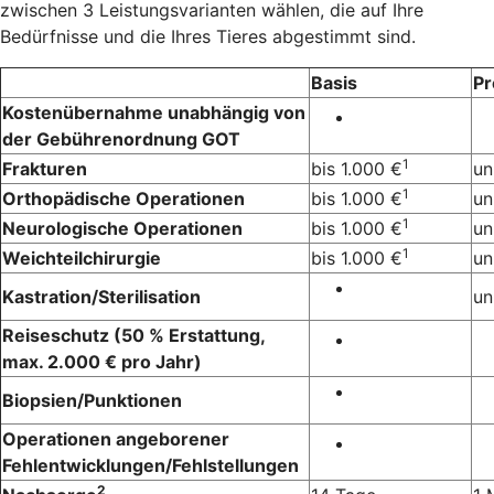
zwischen 3 Leistungsvarianten wählen, die auf Ihre
Bedürfnisse und die Ihres Tieres abgestimmt sind.
Basis
P
Kostenübernahme unabhängig von
der Gebührenordnung GOT
1
Frakturen
bis 1.000 €
un
1
Orthopädische Operationen
bis 1.000 €
un
1
Neurologische Operationen
bis 1.000 €
un
1
Weichteilchirurgie
bis 1.000 €
un
Kastration/Sterilisation
un
Reiseschutz (50 % Erstattung,
max. 2.000 € pro Jahr)
Biopsien/Punktionen
Operationen angeborener
Fehlentwicklungen/Fehlstellungen
2